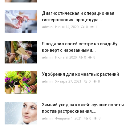
Диагностическая и операционная
гистероскопия: процедура...
admin
Июня 14, 2020
0
11
Я подарил своей сестре на свадьбу
конверт с нарезанными...
admin
Июль 9, 2020
0
8
Удобрения для комнатных растений
admin
Январь 27, 2021
0
8
Зимний уход за кожей: лучшие советы
против растрескивания,...
admin
Февраль 1, 2021
0
8