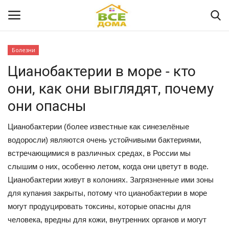
Болезни
Вход
Регистрация
Цианобактерии в море - кто
они, как они выглядят, почему
Главная
они опасны
Здоровье
Цианобактерии (более известные как синезелёные
водоросли) являются очень устойчивыми бактериями,
Диета и фитнес
встречающимися в различных средах, в России мы
слышим о них, особенно летом, когда они цветут в воде.
Рецепты
Цианобактерии живут в колониях. Загрязненные ими зоны
для купания закрыты, потому что цианобактерии в море
Мода и красота
могут продуцировать токсины, которые опасны для
человека, вредны для кожи, внутренних органов и могут
Жилой дом