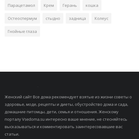
Парацетамол
Крем
Герань
кошка
Остеоспермум
стыдно
задница
Колеус
Гнойные глаза
Женский сайт Все дома рекомендует взятые из жизни советы о
здоровье, моде, рецепты и диеты, обустройство дома и сада,
домашние питомцы, дети, семья и отношения. Женскому
порталу Vsedoma.su интересно ваше мнение, не стесняйтесь
высказываться и комментировать заинтересовавшие вас
статьи.