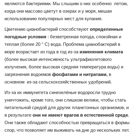
являются бактериями. Мы слышим о них особенно летом,
когда они массово цветут в озерах и у моря, мешая
использованию популярных мест для купания.
Цветению цианобактерий способствуют
определенные
погодные условия
: безветренная погода, спокойная и
теплая (более 20 ° C) вода. Проблема цианобактерий в
море возрастает из года в год из-за
изменения климата
(более высокая интенсивность ультрафиолетового
излучения, более высокая средняя температура воды) и
загрязнения водоемов
фосфатами и нитратами,
в
основном из-за сельскохозяйственных удобрений.
Из-за их иммунитета синезелёные водоросли трудно
уничтожить, кроме того, они слишком велики, чтобы стать
питательной средой для других планктонных организмов, и
в результате
они не имеют врагов в естественной среде
.
Они также обладают способностью превращаться в формы
спор, что позволяет им выживать на дне до нескольких лет.