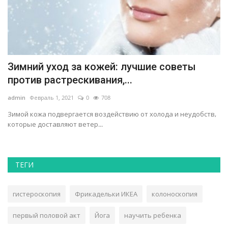
Зимний уход за кожей: лучшие советы
П
против растрескивания,...
ad
admin
Февраль 1, 2021
0
708
Вс
эт
Зимой кожа подвергается воздействию от холода и неудобств,
которые доставляют ветер...
ТЕГИ
гистероскопия
Фрикадельки ИКЕА
колоноскопия
первый половой акт
Йога
научить ребенка