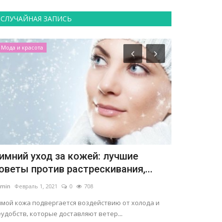
СЛУЧАЙНАЯ ЗАПИСЬ
Мода и красота
Семья
имний уход за кожей: лучшие
Прогулочн
оветы против растрескивания,...
admin
Январь 26,
min
Февраль 1, 2021
0
708
Все малыши оче
Помимо этого он
имой кожа подвергается воздействию от холода и
удобств, которые доставляют ветер...