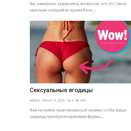
Вы, наверное, задавались вопросом, что это такое
сжигание калорий во время бега....
Здоровье
Сексуальные ягодицы
Рубец после операции
admin
Июня 14, 2020
0
646
admin
Февраль 3, 2021
0
592
Вам не нужно практиковаться часами, чтобы ваша
Рубец возникает из-за повреждения дермы
задница приобрела красивые формы....
образования там волокнистой соединительн