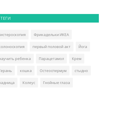
ТЕГИ
гистероскопия
Фрикадельки ИКЕА
колоноскопия
первый половой акт
Йога
научить ребенка
Парацетамол
Крем
Герань
кошка
Остеоспермум
стыдно
задница
Колеус
Гнойные глаза