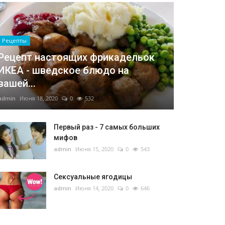
Рецепты
Рецепт настоящих фрикадельок
ИКЕА - шведское блюдо на
вашей...
admin
Июня 18, 2020
0
532
Первый раз - 7 самых больших
мифов
admin
Июня 15, 2020
0
543
Сексуальные ягодицы
admin
Июня 14, 2020
0
646