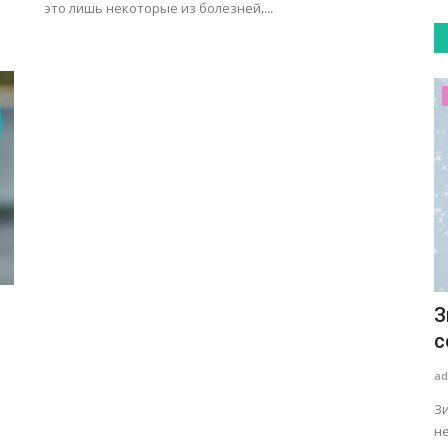
это лишь некоторые из болезней,...
Мода и красота
Как избавиться от веснушек?
З
с
admin
Февраль 1, 2021
0
553
ad
 и
Как ни странно, существует категория людей, которых
ой...
яркое весеннее солнышко приводит...
З
не