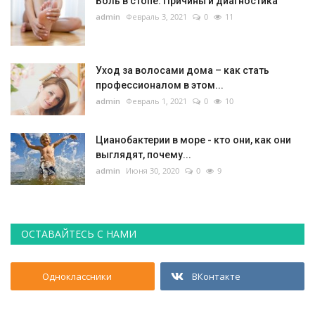
Боль в стопе. Причины и диагностика
admin
Февраль 3, 2021
0
11
Уход за волосами дома – как стать
профессионалом в этом...
admin
Февраль 1, 2021
0
10
Цианобактерии в море - кто они, как они
выглядят, почему...
admin
Июня 30, 2020
0
9
ОСТАВАЙТЕСЬ С НАМИ
Одноклассники
ВКонтакте