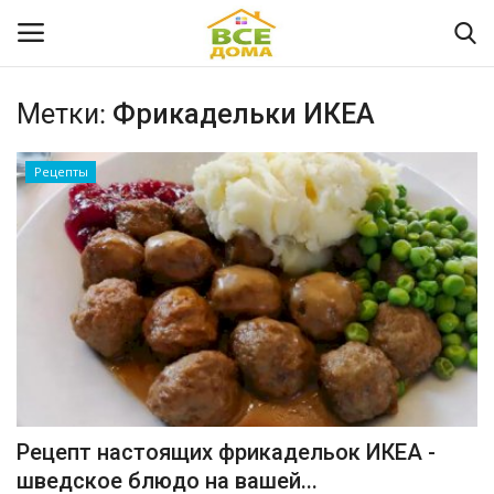
Метки:
Фрикадельки ИКЕА
Вход
Регистрация
Рецепты
Главная
Здоровье
Диета и фитнес
Рецепты
Мода и красота
Рецепт настоящих фрикадельок ИКЕА -
Жилой дом
шведское блюдо на вашей...