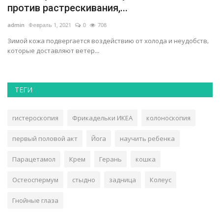
против растрескивания,...
ad
admin
Февраль 1, 2021
0
708
Вс
эт
Зимой кожа подвергается воздействию от холода и неудобств,
которые доставляют ветер...
ТЕГИ
гистероскопия
Фрикадельки ИКЕА
колоноскопия
первый половой акт
Йога
научить ребенка
Парацетамол
Крем
Герань
кошка
Остеоспермум
стыдно
задница
Колеус
Гнойные глаза