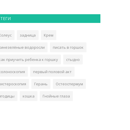
ТЕГИ
Колеус
задница
Крем
синезелёные водоросли
писать в горшок
как приучить ребенка к горшку
стыдно
колоноскопия
первый половой акт
гистероскопия
Герань
Остеоспермум
ягодицы
кошка
Гнойные глаза