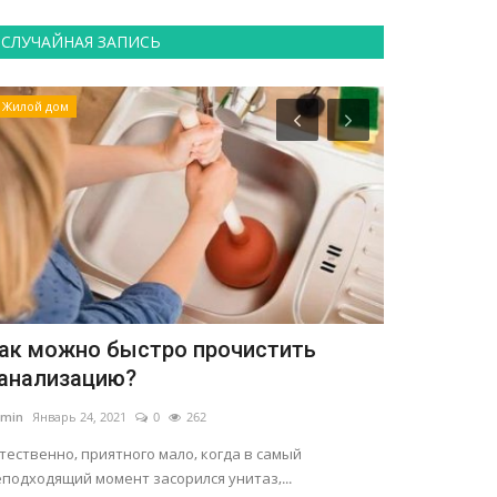
СЛУЧАЙНАЯ ЗАПИСЬ
Жилой дом
Рецепты
ак можно быстро прочистить
Вареники 
анализацию?
вкусного 
min
Январь 24, 2021
0
262
admin
Июль 2, 20
тественно, приятного мало, когда в самый
К начинке варе
подходящий момент засорился унитаз,...
нарезанные яйц