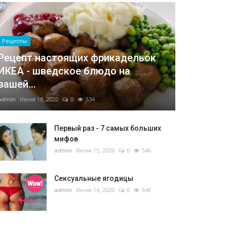
Рецепты
Рецепт настоящих фрикадельок
ИКЕА - шведское блюдо на
вашей...
admin
Июня 18, 2020
0
534
Первый раз - 7 самых больших
мифов
admin
Июня 15, 2020
0
546
Сексуальные ягодицы
admin
Июня 14, 2020
0
648