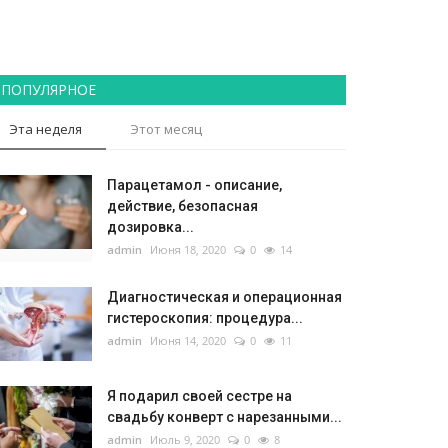
ПОПУЛЯРНОЕ
Эта неделя
Этот месяц
Парацетамол - описание,
действие, безопасная
дозировка...
admin
Июня 18, 2020
0
14
Диагностическая и операционная
гистероскопия: процедура...
admin
Июня 14, 2020
0
11
Я подарил своей сестре на
свадьбу конверт с нарезанными...
admin
Июль 9, 2020
0
8