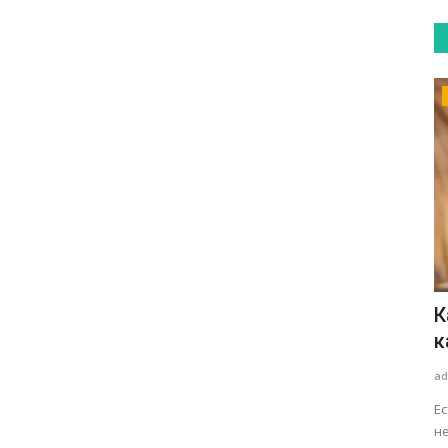
Болезни
ой
Опухшие веки - местные и общие
К
причины. Обследование и...
к
admin
Июня 30, 2020
0
819
ad
й с
Опухшие веки могут быть эстетической проблемой -
Ес
.
эффект усталости, сна или плача,...
не